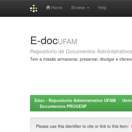
Home
Browse
Help
Skip
navigation
E-doc
UFAM
Repositorio de Documentos Administrativo
Tem a missão armazenar, preservar, divulgar e oferec
Edoc - Repositorio Administrativo UFAM
Univ
Documentos PROGESP
Please use this identifier to cite or link to this item: