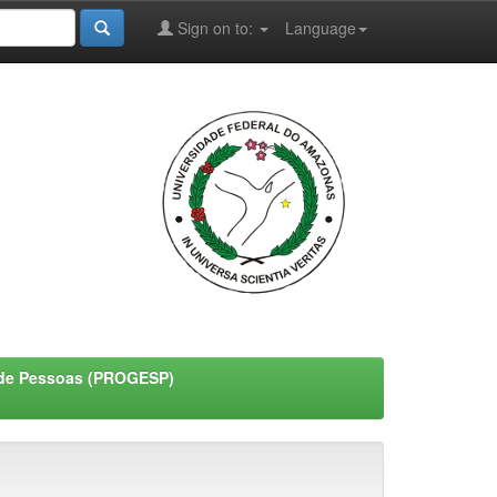
Sign on to:
Language
o de Pessoas (PROGESP)