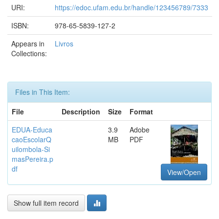
URI:
https://edoc.ufam.edu.br/handle/123456789/7333
ISBN:
978-65-5839-127-2
Appears in
Livros
Collections:
Files in This Item:
File
Description
Size
Format
EDUA-Educa
3.9
Adobe
caoEscolarQ
MB
PDF
uilombola-Si
masPereira.p
df
View/Open
Show full item record