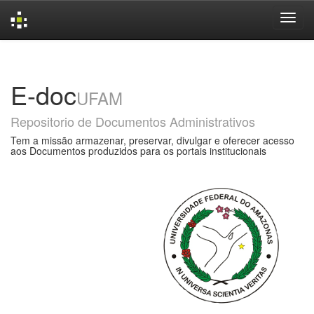
Skip
navigation
E-doc
UFAM
Repositorio de Documentos Administrativos
Tem a missão armazenar, preservar, divulgar e oferecer acesso
aos Documentos produzidos para os portais institucionais