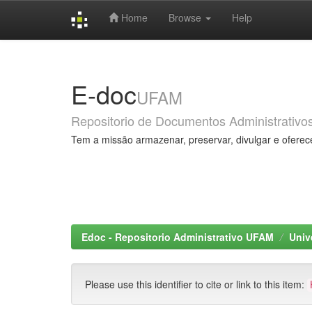
Home
Browse
Help
Skip
navigation
E-doc
UFAM
Repositorio de Documentos Administrativo
Tem a missão armazenar, preservar, divulgar e oferec
Edoc - Repositorio Administrativo UFAM
Univ
Please use this identifier to cite or link to this item: