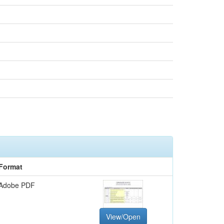
Format
Adobe PDF
View/Open