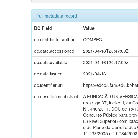
Full metadata record
DC Field
Value
dc.contributor.author
COMPEC
dc.date.accessioned
2021-04-16T20:47:00Z
dc.date.available
2021-04-16T20:47:00Z
dc.date.issued
2021-04-16
dc.identifier.uri
https://edoc.ufam.edu.br/h
dc.description.abstract
A FUNDAÇÃO UNIVERSIDADE 
no artigo 37, inciso II, da 
Nº. 440/2011, DOU de 18/10
Concurso Público para prov
E (Nível Superior) com lot
e do Plano de Carreira dos 
11.233/2005 e 11.784/2008,