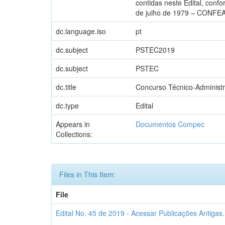
contidas neste Edital, con
de julho de 1979 – CONFEA 
dc.language.iso
pt
dc.subject
PSTEC2019
dc.subject
PSTEC
dc.title
Concurso Técnico-Adminis
dc.type
Edital
Appears in
Documentos Compec
Collections:
Files in This Item:
File
Edital No. 45 de 2019 - Acessar Publicações Antigas