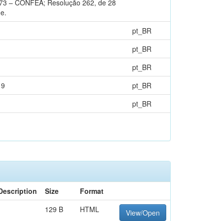
1973 – CONFEA; Resolução 262, de 28
e.
pt_BR
pt_BR
pt_BR
19
pt_BR
pt_BR
Description
Size
Format
129 B
HTML
View/Open