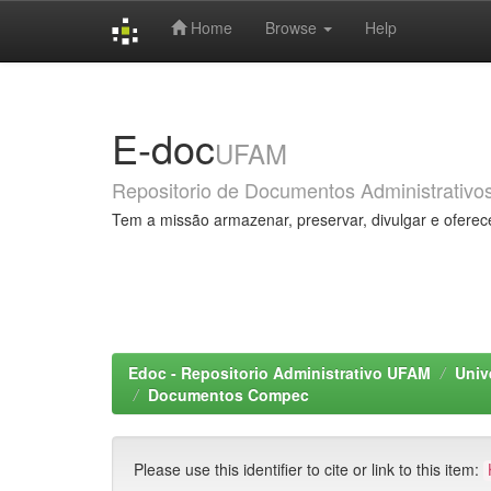
Home
Browse
Help
Skip
navigation
E-doc
UFAM
Repositorio de Documentos Administrativo
Tem a missão armazenar, preservar, divulgar e oferec
Edoc - Repositorio Administrativo UFAM
Univ
Documentos Compec
Please use this identifier to cite or link to this item: