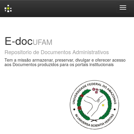
Skip
navigation
E-doc
UFAM
Repositorio de Documentos Administrativos
Tem a missão armazenar, preservar, divulgar e oferecer acesso
aos Documentos produzidos para os portais institucionais