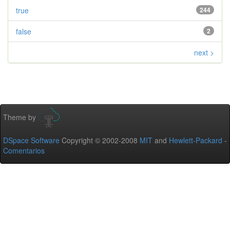
true
244
false
2
next >
Theme by
DSpace Software
Copyright © 2002-2008
MIT
and
Hewlett-Packard
-
Comentarios