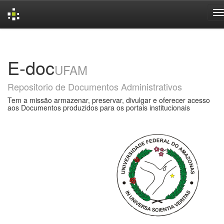
Skip
navigation
E-doc
UFAM
Repositorio de Documentos Administrativos
Tem a missão armazenar, preservar, divulgar e oferecer acesso
aos Documentos produzidos para os portais institucionais