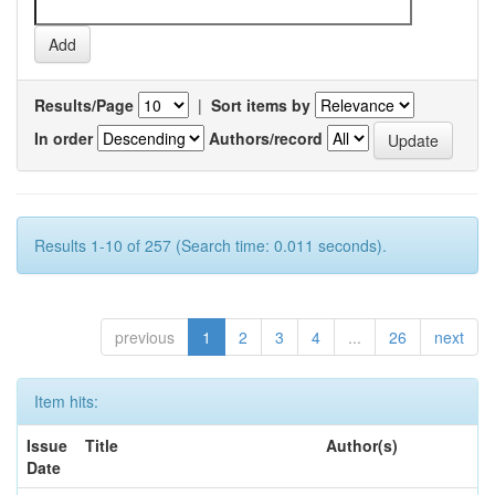
Results/Page
|
Sort items by
In order
Authors/record
Results 1-10 of 257 (Search time: 0.011 seconds).
previous
1
2
3
4
...
26
next
Item hits:
Issue
Title
Author(s)
Date