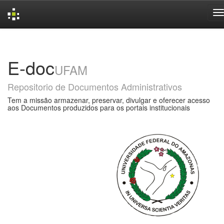
Skip
navigation
E-doc
UFAM
Repositorio de Documentos Administrativos
Tem a missão armazenar, preservar, divulgar e oferecer acesso
aos Documentos produzidos para os portais institucionais