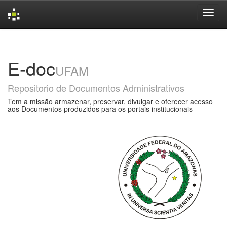
Skip
navigation
E-doc
UFAM
Repositorio de Documentos Administrativos
Tem a missão armazenar, preservar, divulgar e oferecer acesso
aos Documentos produzidos para os portais institucionais