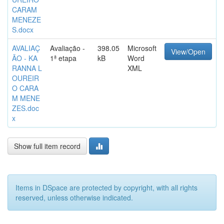
CARAM
MENEZE
S.docx
AVALIAÇ
Avaliação -
398.05
Microsoft
View/Open
ÃO - KA
1ª etapa
kB
Word
RANNA L
XML
OUREIR
O CARA
M MENE
ZES.doc
x
Show full item record
Items in DSpace are protected by copyright, with all rights
reserved, unless otherwise indicated.