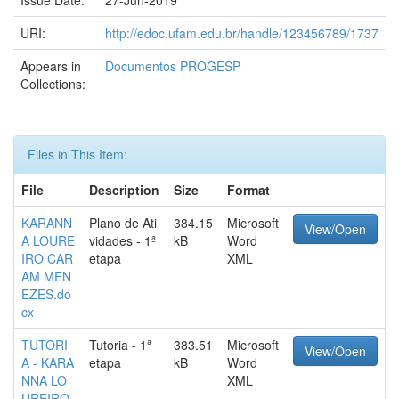
Issue Date:
27-Jun-2019
URI:
http://edoc.ufam.edu.br/handle/123456789/1737
Appears in
Documentos PROGESP
Collections:
Files in This Item:
File
Description
Size
Format
KARANN
Plano de Ati
384.15
Microsoft
View/Open
A LOURE
vidades - 1ª
kB
Word
IRO CAR
etapa
XML
AM MEN
EZES.do
cx
TUTORI
Tutoria - 1ª
383.51
Microsoft
View/Open
A - KARA
etapa
kB
Word
NNA LO
XML
UREIRO