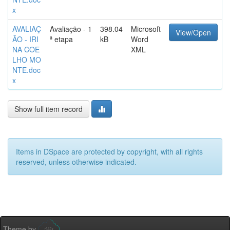
x
AVALIAÇ
Avaliação - 1
398.04
Microsoft
View/Open
ÃO - IRI
ª etapa
kB
Word
NA COE
XML
LHO MO
NTE.doc
x
Show full item record
Items in DSpace are protected by copyright, with all rights
reserved, unless otherwise indicated.
Theme by