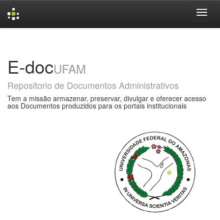
Skip
navigation
E-doc
UFAM
Repositorio de Documentos Administrativos
Tem a missão armazenar, preservar, divulgar e oferecer acesso
aos Documentos produzidos para os portais institucionais