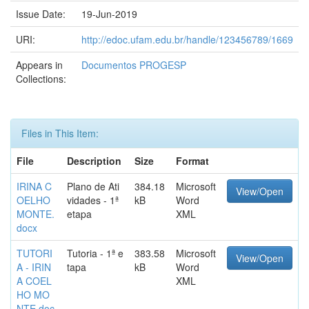
Issue Date:
19-Jun-2019
URI:
http://edoc.ufam.edu.br/handle/123456789/1669
Appears in
Documentos PROGESP
Collections:
Files in This Item:
File
Description
Size
Format
IRINA C
Plano de Ati
384.18
Microsoft
View/Open
OELHO
vidades - 1ª
kB
Word
MONTE.
etapa
XML
docx
TUTORI
Tutoria - 1ª e
383.58
Microsoft
View/Open
A - IRIN
tapa
kB
Word
A COEL
XML
HO MO
NTE.doc