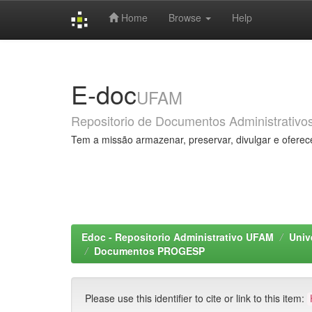
Home
Browse
Help
Skip
navigation
E-doc
UFAM
Repositorio de Documentos Administrativo
Tem a missão armazenar, preservar, divulgar e oferec
Edoc - Repositorio Administrativo UFAM
Univ
Documentos PROGESP
Please use this identifier to cite or link to this item: