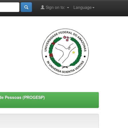
Sign on to:
Language
o de Pessoas (PROGESP)