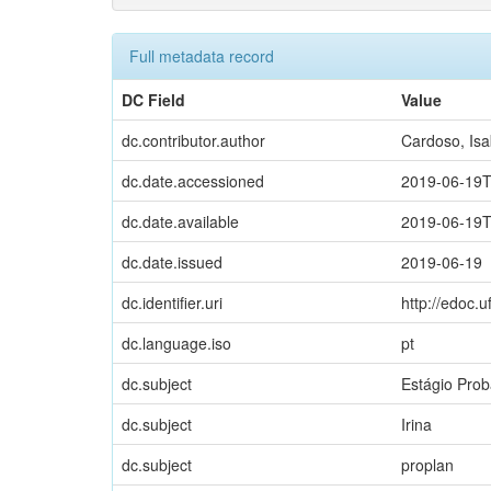
Full metadata record
DC Field
Value
dc.contributor.author
Cardoso, Isa
dc.date.accessioned
2019-06-19T
dc.date.available
2019-06-19T
dc.date.issued
2019-06-19
dc.identifier.uri
http://edoc.
dc.language.iso
pt
dc.subject
Estágio Prob
dc.subject
Irina
dc.subject
proplan