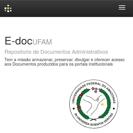
Skip
navigation
E-doc
UFAM
Repositorio de Documentos Administrativos
Tem a missão armazenar, preservar, divulgar e oferecer acesso
aos Documentos produzidos para os portais institucionais