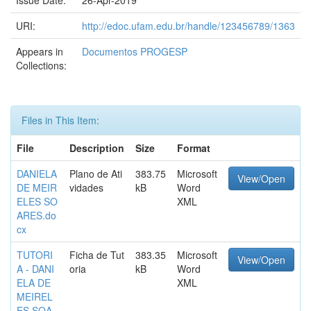
Issue Date:
26-Apr-2019
URI:
http://edoc.ufam.edu.br/handle/123456789/1363
Appears in
Documentos PROGESP
Collections:
Files in This Item:
File
Description
Size
Format
DANIELA
Plano de Ati
383.75
Microsoft
View/Open
DE MEIR
vidades
kB
Word
ELES SO
XML
ARES.do
cx
TUTORI
Ficha de Tut
383.35
Microsoft
View/Open
A - DANI
oria
kB
Word
ELA DE
XML
MEIREL
ES SOA