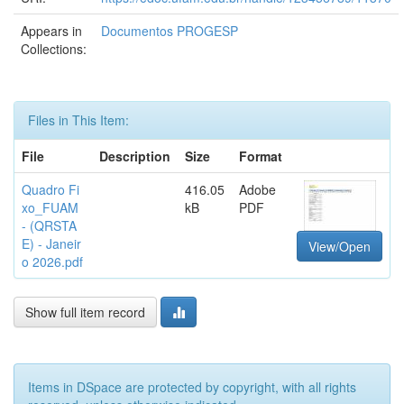
Appears in
Documentos PROGESP
Collections:
Files in This Item:
File
Description
Size
Format
Quadro Fi
416.05
Adobe
xo_FUAM
kB
PDF
- (QRSTA
E) - Janeir
View/Open
o 2026.pdf
Show full item record
Items in DSpace are protected by copyright, with all rights