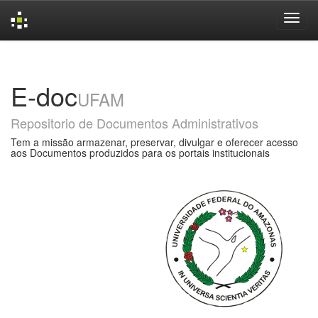
Skip
navigation
E-doc
UFAM
Repositorio de Documentos Administrativos
Tem a missão armazenar, preservar, divulgar e oferecer acesso
aos Documentos produzidos para os portais institucionais