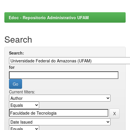
Edoc - Repositorio Administrativo UFAM
Search
Search:
for
Current filters: