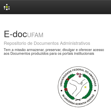
Skip
navigation
E-doc
UFAM
Repositorio de Documentos Administrativos
Tem a missão armazenar, preservar, divulgar e oferecer acesso
aos Documentos produzidos para os portais institucionais