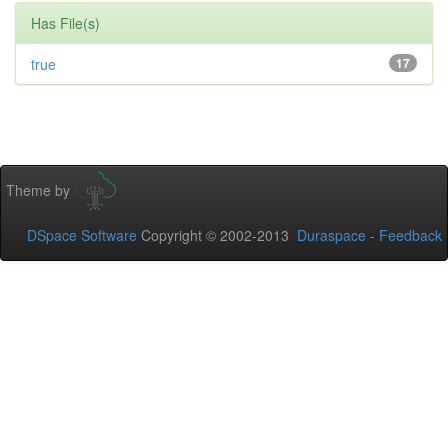
Has File(s)
true
17
Theme by
DSpace Software
Copyright © 2002-2013
Duraspace
-
Feedback