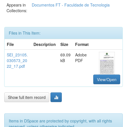
Appears in
Documentos FT - Faculdade de Tecnologia
Collections:
Files in This Item:
File
Description
Size
Format
SEI_23105.
69.09
Adobe
030573_20
kB
PDF
22_17.pdf
View/Open
Show full item record
Items in DSpace are protected by copyright, with all rights
reserved, unless otherwise indicated.