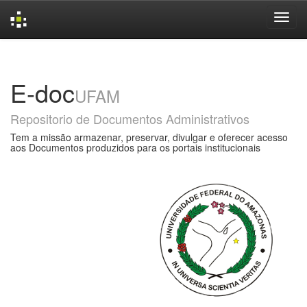
Skip
navigation
E-doc
UFAM
Repositorio de Documentos Administrativos
Tem a missão armazenar, preservar, divulgar e oferecer acesso
aos Documentos produzidos para os portais institucionais