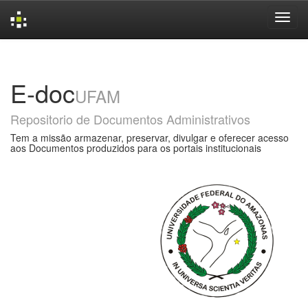
Skip
navigation
E-doc
UFAM
Repositorio de Documentos Administrativos
Tem a missão armazenar, preservar, divulgar e oferecer acesso
aos Documentos produzidos para os portais institucionais