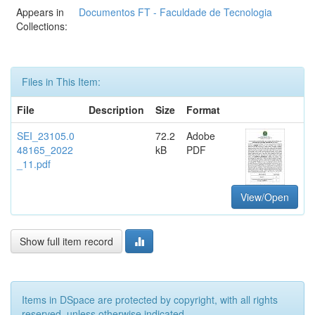
Appears in
Documentos FT - Faculdade de Tecnologia
Collections:
Files in This Item:
File
Description
Size
Format
SEI_23105.0
72.2
Adobe
48165_2022
kB
PDF
_11.pdf
View/Open
Show full item record
Items in DSpace are protected by copyright, with all rights
reserved, unless otherwise indicated.