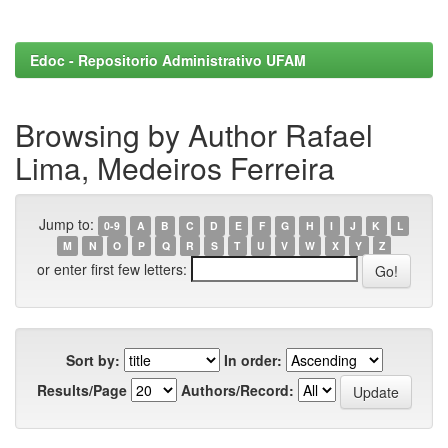
Edoc - Repositorio Administrativo UFAM
Browsing by Author Rafael
Lima, Medeiros Ferreira
Jump to:
0-9
A
B
C
D
E
F
G
H
I
J
K
L
M
N
O
P
Q
R
S
T
U
V
W
X
Y
Z
or enter first few letters:
Sort by:
In order:
Results/Page
Authors/Record: