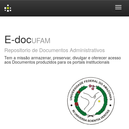
Skip
navigation
E-doc
UFAM
Repositorio de Documentos Administrativos
Tem a missão armazenar, preservar, divulgar e oferecer acesso
aos Documentos produzidos para os portais institucionais