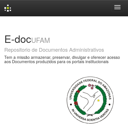
Skip
navigation
E-doc
UFAM
Repositorio de Documentos Administrativos
Tem a missão armazenar, preservar, divulgar e oferecer acesso
aos Documentos produzidos para os portais institucionais