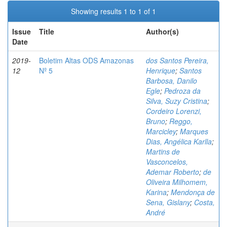
Showing results 1 to 1 of 1
Issue
Title
Author(s)
Date
2019-
Boletim Altas ODS Amazonas
dos Santos Pereira,
12
Nº 5
Henrique
;
Santos
Barbosa, Danilo
Egle
;
Pedroza da
Silva, Suzy Cristina
;
Cordeiro Lorenzi,
Bruno
;
Reggo,
Marcicley
;
Marques
Dias, Angélica Karlla
;
Martins de
Vasconcelos,
Ademar Roberto
;
de
Oliveira Milhomem,
Karina
;
Mendonça de
Sena, Gislany
;
Costa,
André