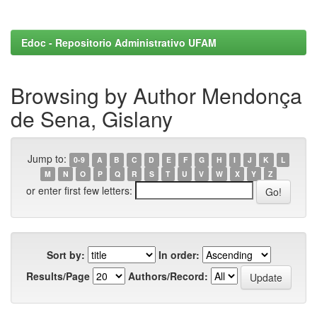
Edoc - Repositorio Administrativo UFAM
Browsing by Author Mendonça
de Sena, Gislany
Jump to:
0-9
A
B
C
D
E
F
G
H
I
J
K
L
M
N
O
P
Q
R
S
T
U
V
W
X
Y
Z
or enter first few letters:
Sort by:
In order:
Results/Page
Authors/Record: