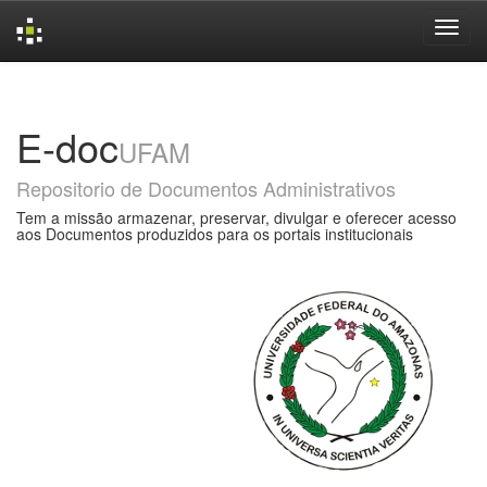
Skip
navigation
E-doc
UFAM
Repositorio de Documentos Administrativos
Tem a missão armazenar, preservar, divulgar e oferecer acesso
aos Documentos produzidos para os portais institucionais