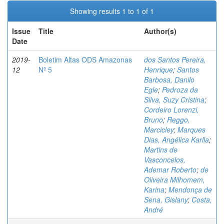
Showing results 1 to 1 of 1
Issue
Title
Author(s)
Date
2019-
Boletim Altas ODS Amazonas
dos Santos Pereira,
12
Nº 5
Henrique
;
Santos
Barbosa, Danilo
Egle
;
Pedroza da
Silva, Suzy Cristina
;
Cordeiro Lorenzi,
Bruno
;
Reggo,
Marcicley
;
Marques
Dias, Angélica Karlla
;
Martins de
Vasconcelos,
Ademar Roberto
;
de
Oliveira Milhomem,
Karina
;
Mendonça de
Sena, Gislany
;
Costa,
André