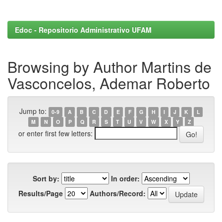
Edoc - Repositorio Administrativo UFAM
Browsing by Author Martins de
Vasconcelos, Ademar Roberto
Jump to:
0-9
A
B
C
D
E
F
G
H
I
J
K
L
M
N
O
P
Q
R
S
T
U
V
W
X
Y
Z
or enter first few letters:
Sort by:
In order:
Results/Page
Authors/Record: