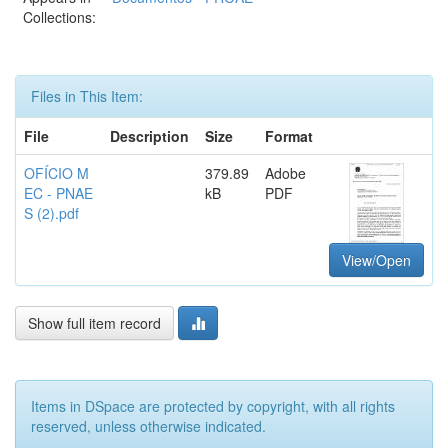
Collections:
Files in This Item:
File
Description
Size
Format
OFÍCIO M
379.89
Adobe
EC - PNAE
kB
PDF
S (2).pdf
View/Open
Show full item record
Items in DSpace are protected by copyright, with all rights
reserved, unless otherwise indicated.