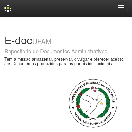
Skip
navigation
E-doc
UFAM
Repositorio de Documentos Administrativos
Tem a missão armazenar, preservar, divulgar e oferecer acesso
aos Documentos produzidos para os portais institucionais