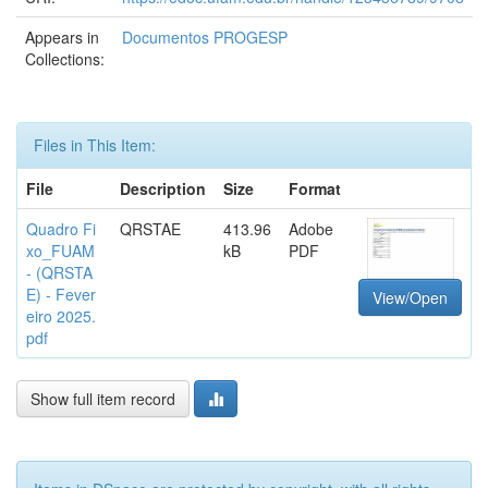
Appears in
Documentos PROGESP
Collections:
Files in This Item:
File
Description
Size
Format
Quadro Fi
QRSTAE
413.96
Adobe
xo_FUAM
kB
PDF
- (QRSTA
E) - Fever
View/Open
eiro 2025.
pdf
Show full item record