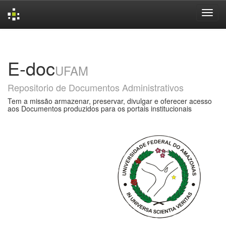
Skip
navigation
E-doc
UFAM
Repositorio de Documentos Administrativos
Tem a missão armazenar, preservar, divulgar e oferecer acesso
aos Documentos produzidos para os portais institucionais