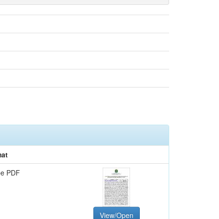
at
be PDF
View/Open