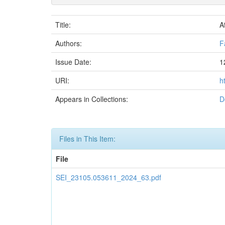
Title:
A
Authors:
F
Issue Date:
1
URI:
h
Appears in Collections:
D
Files in This Item:
File
SEI_23105.053611_2024_63.pdf