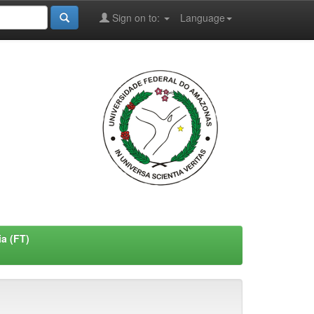
Sign on to:
Language
a (FT)