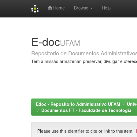
Home
Browse
Help
Skip
navigation
E-doc
UFAM
Repositorio de Documentos Administrativo
Tem a missão armazenar, preservar, divulgar e oferec
Edoc - Repositorio Administrativo UFAM
Univ
Documentos FT - Faculdade de Tecnologia
Please use this identifier to cite or link to this item: