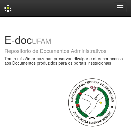
Skip
navigation
E-doc
UFAM
Repositorio de Documentos Administrativos
Tem a missão armazenar, preservar, divulgar e oferecer acesso
aos Documentos produzidos para os portais institucionais