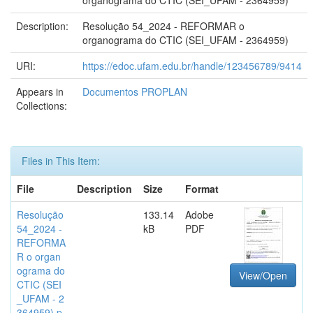
organograma do CTIC (SEI_UFAM - 2364959)
Description:
Resolução 54_2024 - REFORMAR o
organograma do CTIC (SEI_UFAM - 2364959)
URI:
https://edoc.ufam.edu.br/handle/123456789/9414
Appears in
Documentos PROPLAN
Collections:
Files in This Item:
File
Description
Size
Format
Resolução
133.14
Adobe
54_2024 -
kB
PDF
REFORMA
R o organ
ograma do
View/Open
CTIC (SEI
_UFAM - 2
364959).p