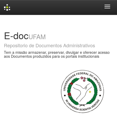
Skip
navigation
E-doc
UFAM
Repositorio de Documentos Administrativos
Tem a missão armazenar, preservar, divulgar e oferecer acesso
aos Documentos produzidos para os portais institucionais