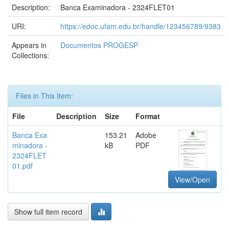
Description:
Banca Examinadora - 2324FLET01
URI:
https://edoc.ufam.edu.br/handle/123456789/9383
Appears in
Documentos PROGESP
Collections:
Files in This Item:
File
Description
Size
Format
Banca Exa
153.21
Adobe
minadora -
kB
PDF
2324FLET
01.pdf
View/Open
Show full item record