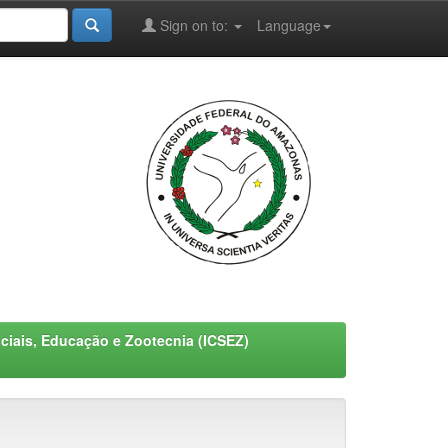
Sign on to:
Language
ociais, Educação e Zootecnia (ICSEZ)