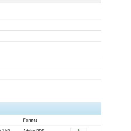
Format
47 kB
Adobe PDF