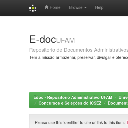
Home
Browse
Help
Skip
navigation
E-doc
UFAM
Repositorio de Documentos Administrativo
Tem a missão armazenar, preservar, divulgar e oferec
Edoc - Repositorio Administrativo UFAM
Univ
Concursos e Seleções do ICSEZ
Documento
Please use this identifier to cite or link to this item: