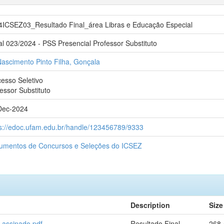
4ICSEZ03_Resultado Final_área Libras e Educação Especial
al 023/2024 - PSS Presencial Professor Substituto
ascimento Pinto Filha, Gonçala
esso Seletivo
essor Substituto
Dec-2024
ps://edoc.ufam.edu.br/handle/123456789/9333
umentos de Concursos e Seleções do ICSEZ
Description
Size
_assinado.pdf
Resultado Final
268.