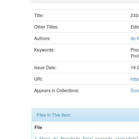
Title:
232
Other Titles:
Edit
Authors:
do N
Keywords:
Proc
Prof
Issue Date:
19-
URI:
htt
Appears in Collections:
Doc
Files in This Item:
File
4. Mapa_de_Resultado_Final_assinado_assinado[1]