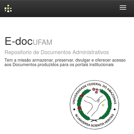
Skip
navigation
E-doc
UFAM
Repositorio de Documentos Administrativos
Tem a missão armazenar, preservar, divulgar e oferecer acesso
aos Documentos produzidos para os portais institucionais