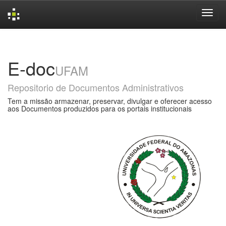
Skip
navigation
E-doc
UFAM
Repositorio de Documentos Administrativos
Tem a missão armazenar, preservar, divulgar e oferecer acesso
aos Documentos produzidos para os portais institucionais