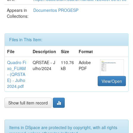
Appears in
Documentos PROGESP
Collections:
Files in This Item:
File
Description
Size
Format
Quadro Fi
QRSTAE - J
110.76
Adobe
xo_FUAM
ulho/2024
kB
PDF
- (QRSTA
E) - Julho
View/Open
2024.pdf
Show full item record
Items in DSpace are protected by copyright, with all rights