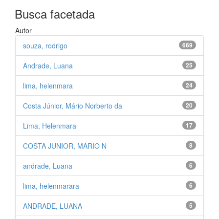
Busca facetada
Autor
souza, rodrigo
669
Andrade, Luana
25
lima, helenmara
24
Costa Júnior, Mário Norberto da
20
Lima, Helenmara
17
COSTA JUNIOR, MARIO N
8
andrade, Luana
6
lima, helenmarara
6
ANDRADE, LUANA
5