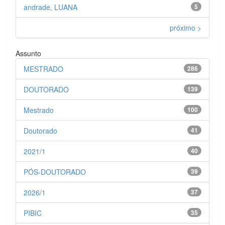
andrade, LUANA
5
próximo >
Assunto
MESTRADO
286
DOUTORADO
139
Mestrado
100
Doutorado
41
2021/1
40
PÓS-DOUTORADO
39
2026/1
37
PIBIC
35