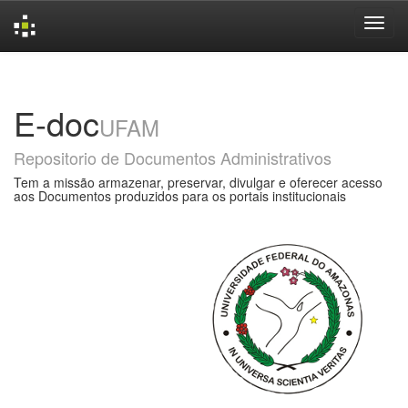
Skip
navigation
E-doc
UFAM
Repositorio de Documentos Administrativos
Tem a missão armazenar, preservar, divulgar e oferecer acesso
aos Documentos produzidos para os portais institucionais