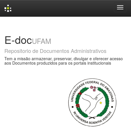
Skip
navigation
E-doc
UFAM
Repositorio de Documentos Administrativos
Tem a missão armazenar, preservar, divulgar e oferecer acesso
aos Documentos produzidos para os portais institucionais