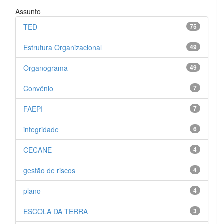
Assunto
TED
75
Estrutura Organizacional
49
Organograma
49
Convênio
7
FAEPI
7
integridade
6
CECANE
4
gestão de riscos
4
plano
4
ESCOLA DA TERRA
3