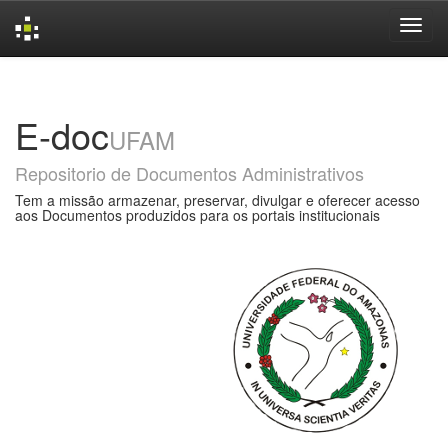
Skip
navigation
E-doc
UFAM
Repositorio de Documentos Administrativos
Tem a missão armazenar, preservar, divulgar e oferecer acesso
aos Documentos produzidos para os portais institucionais