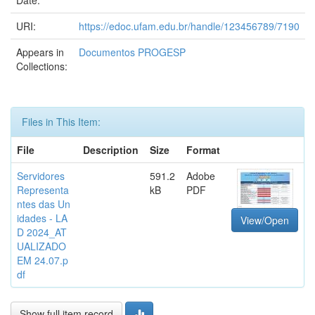
Date:
URI:
https://edoc.ufam.edu.br/handle/123456789/7190
Appears in
Documentos PROGESP
Collections:
Files in This Item:
File
Description
Size
Format
Servidores
591.2
Adobe
Representa
kB
PDF
ntes das Un
idades - LA
View/Open
D 2024_AT
UALIZADO
EM 24.07.p
df
Show full item record