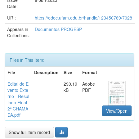
Issue
6-Jun-2023
Date:
URI:
https://edoc.ufam.edu.br/handle/123456789/7028
Appears in
Documentos PROGESP
Collections:
Files in This Item:
File
Description
Size
Format
Edital de E
290.19
Adobe
vento Exte
kB
PDF
rno - Resul
tado Final
2ª CHAMA
View/Open
DA.pdf
Show full item record