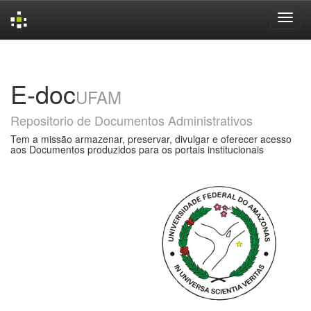
Skip
navigation
E-doc
UFAM
Repositorio de Documentos Administrativos
Tem a missão armazenar, preservar, divulgar e oferecer acesso
aos Documentos produzidos para os portais institucionais