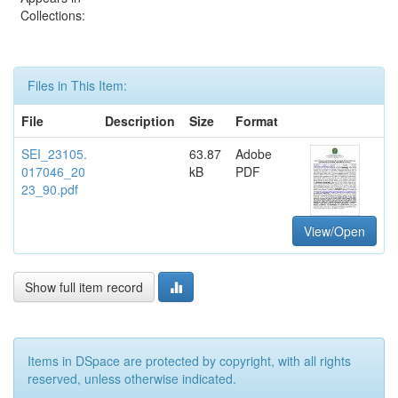
Collections:
Files in This Item:
File
Description
Size
Format
SEI_23105.
63.87
Adobe
017046_20
kB
PDF
23_90.pdf
View/Open
Show full item record
Items in DSpace are protected by copyright, with all rights
reserved, unless otherwise indicated.