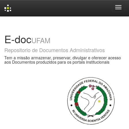
Skip
navigation
E-doc
UFAM
Repositorio de Documentos Administrativos
Tem a missão armazenar, preservar, divulgar e oferecer acesso
aos Documentos produzidos para os portais institucionais