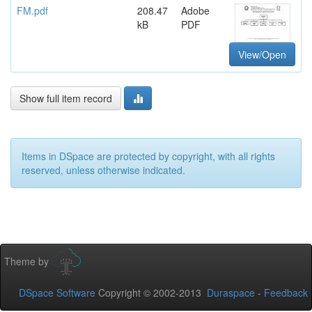
FM.pdf
208.47
Adobe
kB
PDF
View/Open
Show full item record
Items in DSpace are protected by copyright, with all rights
reserved, unless otherwise indicated.
Theme by
DSpace Software
Copyright © 2002-2013
Duraspace
-
Feedback