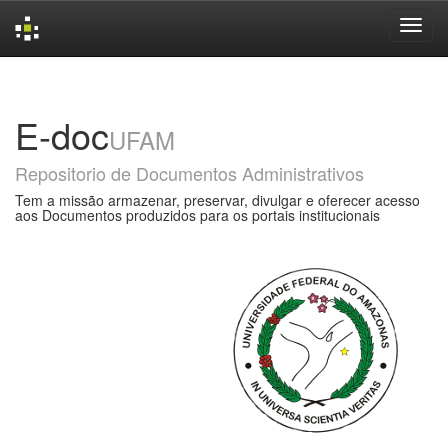
Skip
navigation
E-doc
UFAM
Repositorio de Documentos Administrativos
Tem a missão armazenar, preservar, divulgar e oferecer acesso
aos Documentos produzidos para os portais institucionais