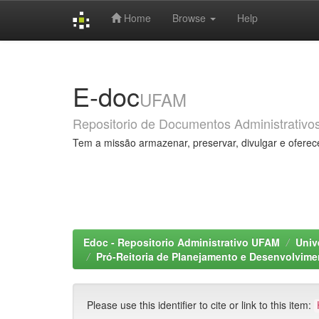
Home
Browse
Help
Skip
navigation
E-doc
UFAM
Repositorio de Documentos Administrativo
Tem a missão armazenar, preservar, divulgar e oferec
Edoc - Repositorio Administrativo UFAM
Univ
Pró-Reitoria de Planejamento e Desenvolvime
Please use this identifier to cite or link to this item: