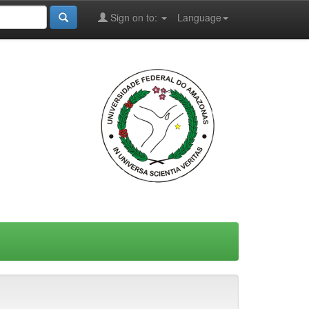
Sign on to:
Language