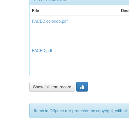
File
Des
FACED colorido.pdf
FACED.pdf
Show full item record
Items in DSpace are protected by copyright, with all 