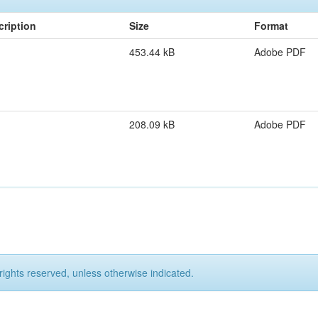
cription
Size
Format
453.44 kB
Adobe PDF
208.09 kB
Adobe PDF
rights reserved, unless otherwise indicated.