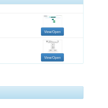
View/Open
View/Open