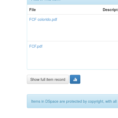
File
Descript
FCF colorido.pdf
FCF.pdf
Show full item record
Items in DSpace are protected by copyright, with all 