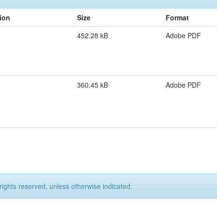
ion
Size
Format
452.28 kB
Adobe PDF
360.45 kB
Adobe PDF
rights reserved, unless otherwise indicated.