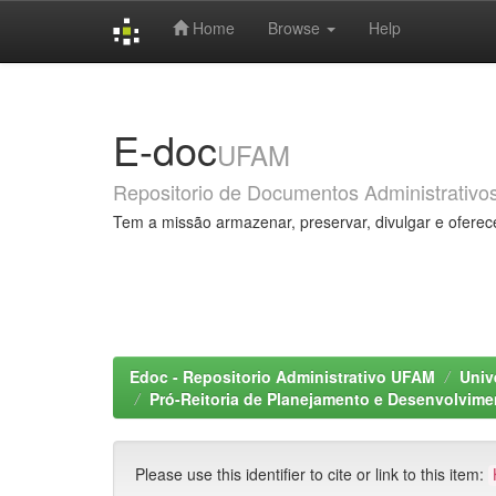
Home
Browse
Help
Skip
navigation
E-doc
UFAM
Repositorio de Documentos Administrativo
Tem a missão armazenar, preservar, divulgar e oferec
Edoc - Repositorio Administrativo UFAM
Univ
Pró-Reitoria de Planejamento e Desenvolvime
Please use this identifier to cite or link to this item: