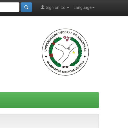
Sign on to:
Language