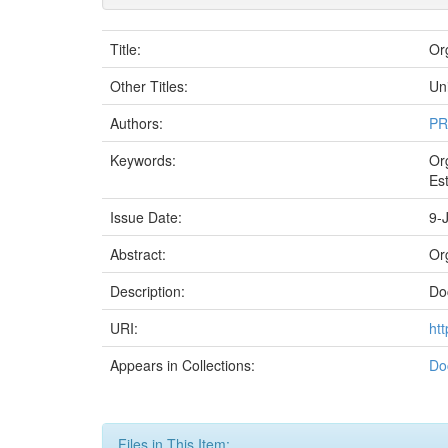
Title:
Or
Other Titles:
Un
Authors:
PR
Keywords:
Or
Es
Issue Date:
9-
Abstract:
Or
Description:
Do
URI:
ht
Appears in Collections:
Do
Files in This Item: