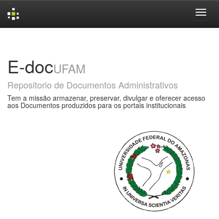
Skip
navigation
E-doc
UFAM
Repositorio de Documentos Administrativos
Tem a missão armazenar, preservar, divulgar e oferecer acesso
aos Documentos produzidos para os portais institucionais