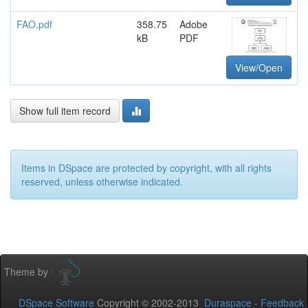
FAO.pdf
358.75
Adobe
kB
PDF
View/Open
Show full item record
Items in DSpace are protected by copyright, with all rights
reserved, unless otherwise indicated.
Theme by
DSpace Software
Copyright © 2002-2013
Duraspace
-
Feedback