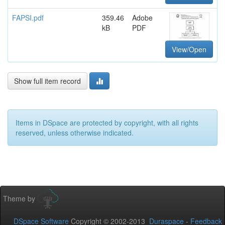
FAPSI.pdf
359.46
Adobe
kB
PDF
View/Open
Show full item record
Items in DSpace are protected by copyright, with all rights
reserved, unless otherwise indicated.
Theme by
DSpace Software
Copyright © 2002-2013
Duraspace
-
Feedback