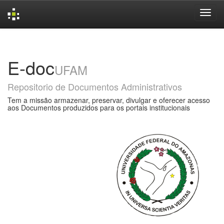
Skip
navigation
E-doc
UFAM
Repositorio de Documentos Administrativos
Tem a missão armazenar, preservar, divulgar e oferecer acesso
aos Documentos produzidos para os portais institucionais