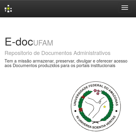
Skip
navigation
E-doc
UFAM
Repositorio de Documentos Administrativos
Tem a missão armazenar, preservar, divulgar e oferecer acesso
aos Documentos produzidos para os portais institucionais