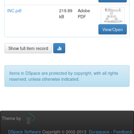
INC.pdf
219.89
Adobe
kB
PDF
View/Open
Show full item record
Items in DSpace are protected by copyright, with all rights
reserved, unless otherwise indicated.
Theme by
DSpace Software
Copyright © 2002-2013
Duraspace
-
Feedback