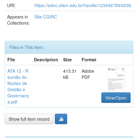
URI:
https://edoc.ufam.edu.br/handle/123456789/6036
Appears in
Site CGIRC
Collections:
Files in This Item:
File
Description
Size
Format
ATA 12 - R
413.31
Adobe
eunião do
kB
PDF
Núcleo de
Gestão e
Governanç
View/Open
a.pdf
Show full item record