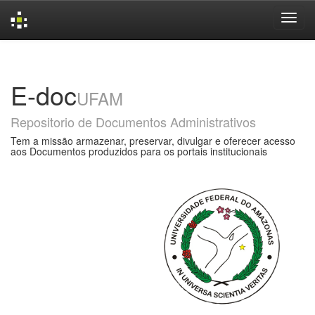
Skip
navigation
E-doc
UFAM
Repositorio de Documentos Administrativos
Tem a missão armazenar, preservar, divulgar e oferecer acesso
aos Documentos produzidos para os portais institucionais