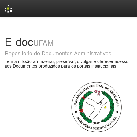
Skip
navigation
E-doc
UFAM
Repositorio de Documentos Administrativos
Tem a missão armazenar, preservar, divulgar e oferecer acesso
aos Documentos produzidos para os portais institucionais