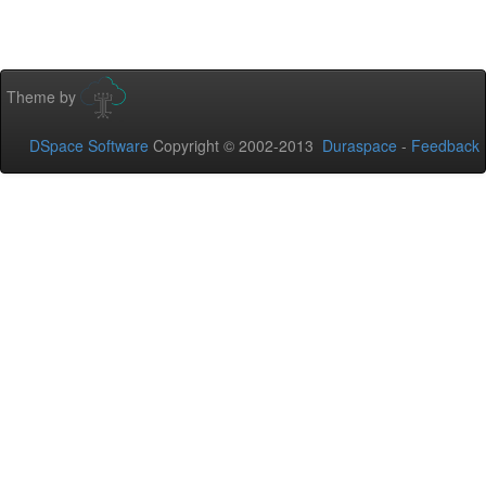
Theme by
DSpace Software
Copyright © 2002-2013
Duraspace
-
Feedback