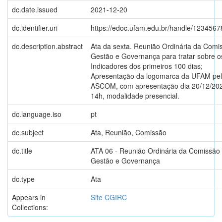
dc.date.issued
2021-12-20
dc.identifier.uri
https://edoc.ufam.edu.br/handle/123456
dc.description.abstract
Ata da sexta. Reunião Ordinária da Comi
Gestão e Governança para tratar sobre o
Indicadores dos primeiros 100 dias;
Apresentação da logomarca da UFAM pe
ASCOM, com apresentação dia 20/12/202
14h, modalidade presencial.
dc.language.iso
pt
dc.subject
Ata, Reunião, Comissão
dc.title
ATA 06 - Reunião Ordinária da Comissão
Gestão e Governança
dc.type
Ata
Appears in
Site CGIRC
Collections: