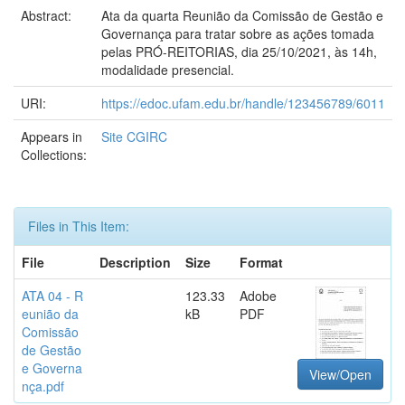
Abstract:
Ata da quarta Reunião da Comissão de Gestão e
Governança para tratar sobre as ações tomada
pelas PRÓ-REITORIAS, dia 25/10/2021, às 14h,
modalidade presencial.
URI:
https://edoc.ufam.edu.br/handle/123456789/6011
Appears in
Site CGIRC
Collections:
Files in This Item:
File
Description
Size
Format
ATA 04 - R
123.33
Adobe
eunião da
kB
PDF
Comissão
de Gestão
e Governa
View/Open
nça.pdf