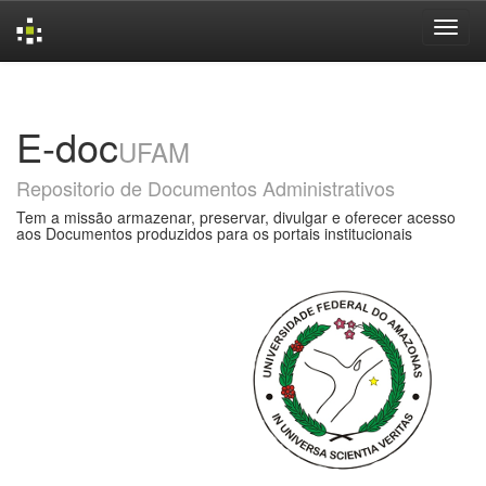
Skip
navigation
E-doc
UFAM
Repositorio de Documentos Administrativos
Tem a missão armazenar, preservar, divulgar e oferecer acesso
aos Documentos produzidos para os portais institucionais