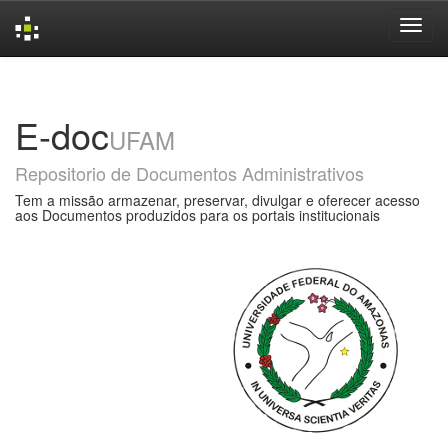
Skip
navigation
E-doc
UFAM
Repositorio de Documentos Administrativos
Tem a missão armazenar, preservar, divulgar e oferecer acesso
aos Documentos produzidos para os portais institucionais