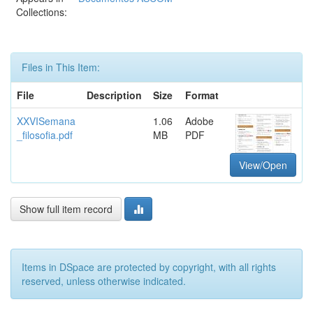
Collections:
Files in This Item:
File
Description
Size
Format
XXVISemana
1.06
Adobe
_filosofia.pdf
MB
PDF
View/Open
Show full item record
Items in DSpace are protected by copyright, with all rights
reserved, unless otherwise indicated.