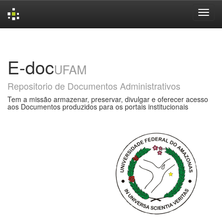
Skip
navigation
E-doc
UFAM
Repositorio de Documentos Administrativos
Tem a missão armazenar, preservar, divulgar e oferecer acesso
aos Documentos produzidos para os portais institucionais