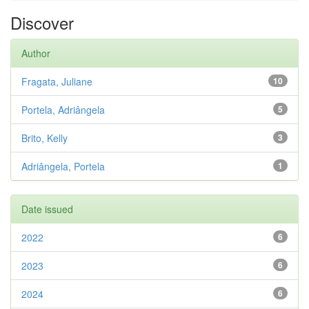
Discover
Author
Fragata, Juliane
10
Portela, Adriângela
5
Brito, Kelly
3
Adriângela, Portela
1
Date issued
2022
6
2023
6
2024
6