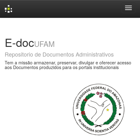
Skip
navigation
E-doc
UFAM
Repositorio de Documentos Administrativos
Tem a missão armazenar, preservar, divulgar e oferecer acesso
aos Documentos produzidos para os portais institucionais