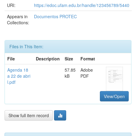
URI:
https://edoc.ufam.edu.br/handle/123456789/5440
Appears in
Documentos PROTEC
Collections:
Files in This Item:
File
Description
Size
Format
Agenda 18
57.85
Adobe
a 22 de abri
kB
PDF
l.pdf
View/Open
Show full item record