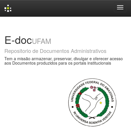
Skip
navigation
E-doc
UFAM
Repositorio de Documentos Administrativos
Tem a missão armazenar, preservar, divulgar e oferecer acesso
aos Documentos produzidos para os portais institucionais