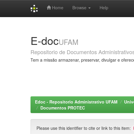
Home
Browse
Help
Skip
navigation
E-doc
UFAM
Repositorio de Documentos Administrativo
Tem a missão armazenar, preservar, divulgar e oferec
Edoc - Repositorio Administrativo UFAM
Univ
Documentos PROTEC
Please use this identifier to cite or link to this item: