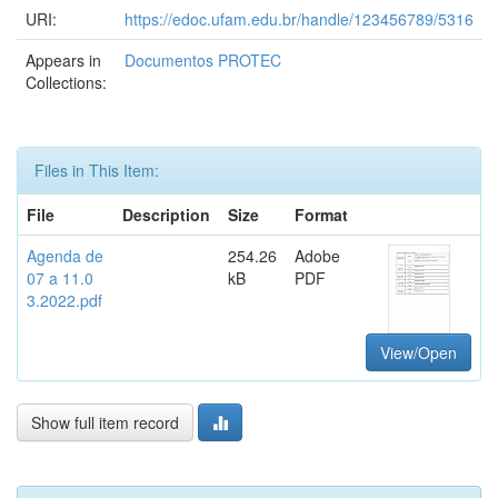
URI:
https://edoc.ufam.edu.br/handle/123456789/5316
Appears in
Documentos PROTEC
Collections:
Files in This Item:
File
Description
Size
Format
Agenda de
254.26
Adobe
07 a 11.0
kB
PDF
3.2022.pdf
View/Open
Show full item record