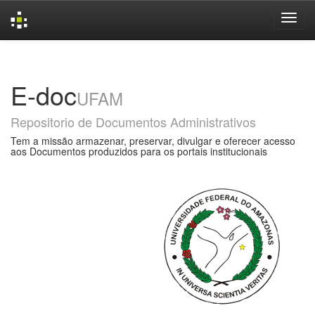
Skip
navigation
E-doc
UFAM
Repositorio de Documentos Administrativos
Tem a missão armazenar, preservar, divulgar e oferecer acesso
aos Documentos produzidos para os portais institucionais