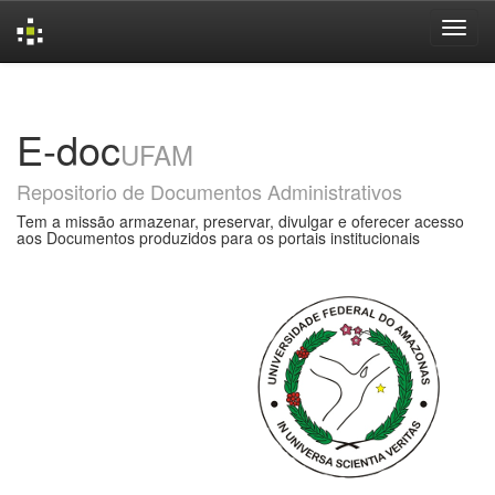
Skip
navigation
E-doc
UFAM
Repositorio de Documentos Administrativos
Tem a missão armazenar, preservar, divulgar e oferecer acesso
aos Documentos produzidos para os portais institucionais