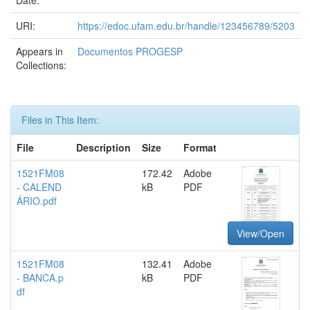
Date:
URI:
https://edoc.ufam.edu.br/handle/123456789/5203
Appears in
Documentos PROGESP
Collections:
Files in This Item:
File
Description
Size
Format
1521FM08
172.42
Adobe
- CALEND
kB
PDF
ÁRIO.pdf
View/Open
1521FM08
132.41
Adobe
- BANCA.p
kB
PDF
df