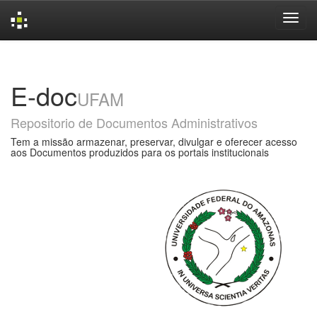
Skip
navigation
E-doc
UFAM
Repositorio de Documentos Administrativos
Tem a missão armazenar, preservar, divulgar e oferecer acesso
aos Documentos produzidos para os portais institucionais