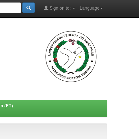
Sign on to:
Language
a (FT)