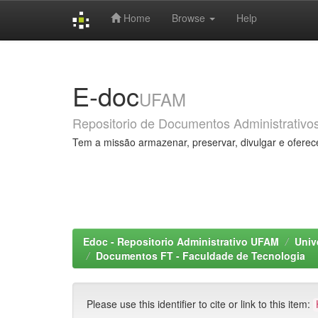
Home
Browse
Help
Skip
navigation
E-doc
UFAM
Repositorio de Documentos Administrativo
Tem a missão armazenar, preservar, divulgar e oferec
Edoc - Repositorio Administrativo UFAM
Univ
Documentos FT - Faculdade de Tecnologia
Please use this identifier to cite or link to this item: