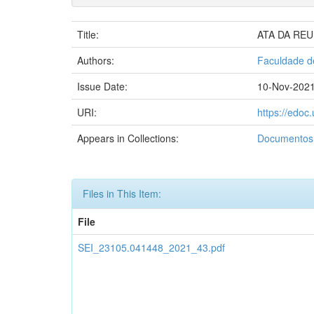
Title:
ATA DA REU
Authors:
Faculdade d
Issue Date:
10-Nov-202
URI:
https://edo
Appears in Collections:
Documentos 
Files in This Item:
File
SEI_23105.041448_2021_43.pdf