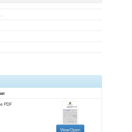
.
at
be PDF
View/Open