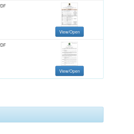
PDF
View/Open
PDF
View/Open