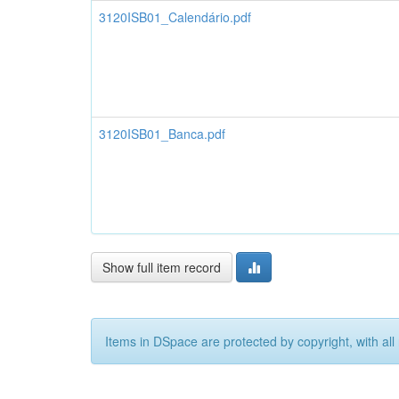
3120ISB01_Calendário.pdf
3120ISB01_Banca.pdf
Show full item record
Items in DSpace are protected by copyright, with all 