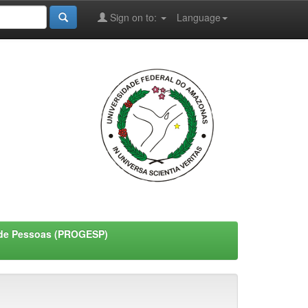
Sign on to:
Language
o de Pessoas (PROGESP)