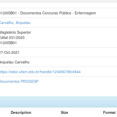
3120ISB01 - Documentos Concurso Público - Enfermagem
Carvalho, Arquelau
Magistério Superior
Edital 031/2020
3120ISB01
27-Oct-2021
Arquelau Carvalho
https://edoc.ufam.edu.br/handle/123456789/4944
Documentos PROGESP
Description
Size
Format