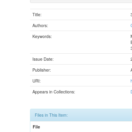
Title:
Authors:
Keywords:
Issue Date:
Publisher:
URI:
Appears in Collections:
Files in This Item:
File