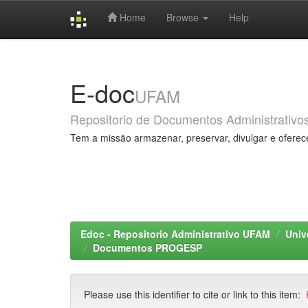
Home
Browse
Help
Skip
navigation
E-doc
UFAM
Repositorio de Documentos Administrativo
Tem a missão armazenar, preservar, divulgar e oferec
Edoc - Repositorio Administrativo UFAM
Univ
Documentos PROGESP
Please use this identifier to cite or link to this item: