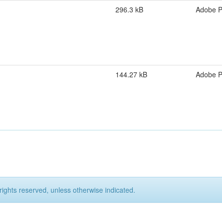
296.3 kB
Adobe 
144.27 kB
Adobe 
rights reserved, unless otherwise indicated.